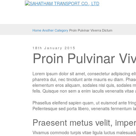
Home
Another Category
Proin Pulvinar Viverra Dictum
18th January 2015
Proin Pulvinar Vi
Lorem ipsum dolor sit amet, consectetur adipiscing eli
pharetra dui, nec tincidunt ante mauris eu diam. Phase
elementum eros aliquam, sodales nisi quis, sodales ma
felis. Quisque non sem a enim iaculis venenatis vitae 
Phasellus eleifend sapien quam, ut euismod ante fringil
Pellentesque sed porta libero, venenatis fermentum l
Praesent metus velit, imper
Vivamus commodo turpis vitae ligula luctus malesuada.