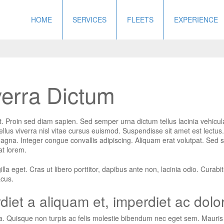
HOME
SERVICES
FLEETS
EXPERIENCE
verra Dictum
t. Proin sed diam sapien. Sed semper urna dictum tellus lacinia vehicula
llus viverra nisl vitae cursus euismod. Suspendisse sit amet est lectus
gna. Integer congue convallis adipiscing. Aliquam erat volutpat. Sed 
at lorem.
la eget. Cras ut libero porttitor, dapibus ante non, lacinia odio. Curabit
acus.
diet a aliquam et, imperdiet ac dolor
 Quisque non turpis ac felis molestie bibendum nec eget sem. Mauris feu