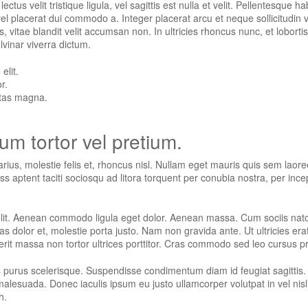
ctus velit tristique ligula, vel sagittis est nulla et velit. Pellentesque
 vel placerat dui commodo a. Integer placerat arcu et neque sollicitudin
, vitae blandit velit accumsan non. In ultricies rhoncus nunc, et lobort
vinar viverra dictum.
elit.
r.
stas magna.
m tortor vel pretium.
ius, molestie felis et, rhoncus nisl. Nullam eget mauris quis sem laor
 aptent taciti sociosqu ad litora torquent per conubia nostra, per ince
elit. Aenean commodo ligula eget dolor. Aenean massa. Cum sociis nat
s dolor et, molestie porta justo. Nam non gravida ante. Ut ultricies era
rit massa non tortor ultrices porttitor. Cras commodo sed leo cursus p
 purus scelerisque. Suspendisse condimentum diam id feugiat sagittis. N
esuada. Donec iaculis ipsum eu justo ullamcorper volutpat in vel nisl. 
h.