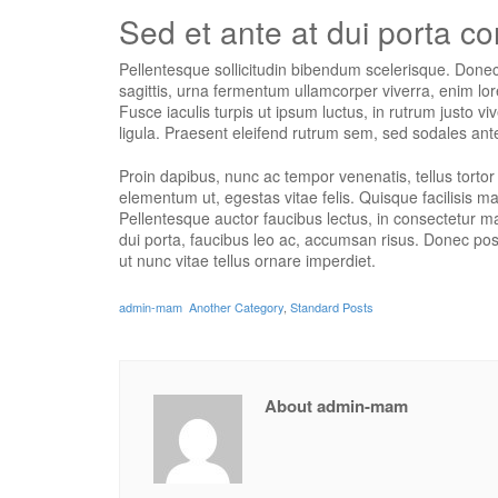
Sed et ante at dui porta c
Pellentesque sollicitudin bibendum scelerisque. Donec a
sagittis, urna fermentum ullamcorper viverra, enim l
Fusce iaculis turpis ut ipsum luctus, in rutrum justo v
ligula. Praesent eleifend rutrum sem, sed sodales ante
Proin dapibus, nunc ac tempor venenatis, tellus torto
elementum ut, egestas vitae felis. Quisque facilisis 
Pellentesque auctor faucibus lectus, in consectetur mau
dui porta, faucibus leo ac, accumsan risus. Donec pos
ut nunc vitae tellus ornare imperdiet.
admin-mam
Another Category
,
Standard Posts
About admin-mam