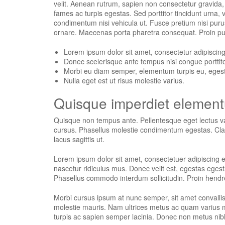
velit. Aenean rutrum, sapien non consectetur gravida, le
fames ac turpis egestas. Sed porttitor tincidunt urna,
condimentum nisi vehicula ut. Fusce pretium nisi purus
ornare. Maecenas porta pharetra consequat. Proin pul
Lorem ipsum dolor sit amet, consectetur adipiscing 
Donec scelerisque ante tempus nisi congue porttito
Morbi eu diam semper, elementum turpis eu, ege
Nulla eget est ut risus molestie varius.
Quisque imperdiet elementu
Quisque non tempus ante. Pellentesque eget lectus var
cursus. Phasellus molestie condimentum egestas. Class
lacus sagittis ut.
Lorem ipsum dolor sit amet, consectetuer adipiscing 
nascetur ridiculus mus. Donec velit est, egestas egesta
Phasellus commodo interdum sollicitudin. Proin hendre
Morbi cursus ipsum at nunc semper, sit amet convallis
molestie mauris. Nam ultrices metus ac quam varius mal
turpis ac sapien semper lacinia. Donec non metus nib