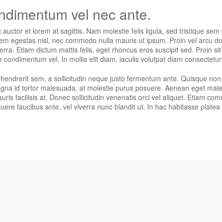
ondimentum vel nec ante.
uctor et lorem at sagittis. Nam molestie felis ligula, sed tristique sem
orem egestas nisl, nec commodo nulla mauris ut ipsum. Proin vel arcu d
iverra. Etiam dictum mattis felis, eget rhoncus eros suscipit sed. Proin 
 condimentum vel. In mollis elit diam, iaculis volutpat diam consectetur
r hendrerit sem, a sollicitudin neque justo fermentum ante. Quisque no
magna id tortor malesuada, at molestie purus posuere. Aenean eget mal
ris facilisis at. Donec sollicitudin venenatis orci vel aliquet. Etiam c
uere faucibus ante, vel viverra nunc blandit ut. In hac habitasse plate