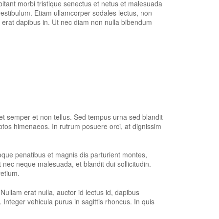
 habitant morbi tristique senectus et netus et malesuada
 vestibulum. Etiam ullamcorper sodales lectus, non
is erat dapibus in. Ut nec diam non nulla bibendum
eet semper et non tellus. Sed tempus urna sed blandit
ptos himenaeos. In rutrum posuere orci, at dignissim
oque penatibus et magnis dis parturient montes,
t nec neque malesuada, et blandit dui sollicitudin.
retium.
ullam erat nulla, auctor id lectus id, dapibus
Integer vehicula purus in sagittis rhoncus. In quis