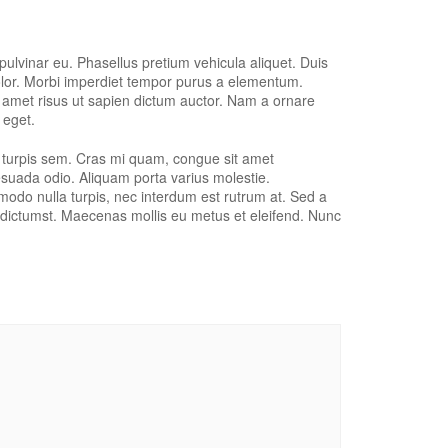
 pulvinar eu. Phasellus pretium vehicula aliquet. Duis
olor. Morbi imperdiet tempor purus a elementum.
sit amet risus ut sapien dictum auctor. Nam a ornare
 eget.
n turpis sem. Cras mi quam, congue sit amet
esuada odio. Aliquam porta varius molestie.
ommodo nulla turpis, nec interdum est rutrum at. Sed a
a dictumst. Maecenas mollis eu metus et eleifend. Nunc